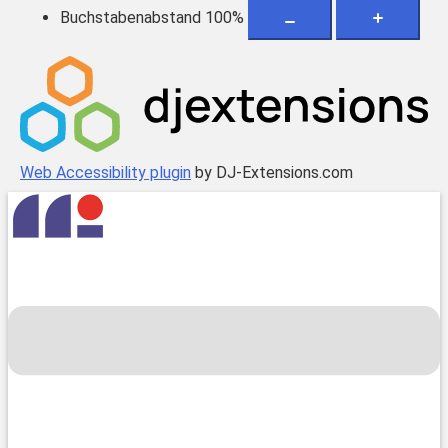
Buchstabenabstand
100
%
Web Accessibility plugin
by DJ-Extensions.com
Zum
Inhalt
springen
Menü
umschalten