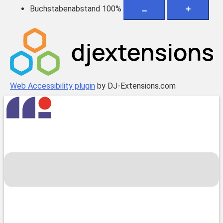
Buchstabenabstand
100
%
Web Accessibility plugin
by DJ-Extensions.com
Zum
Inhalt
springen
Menü
umschalten